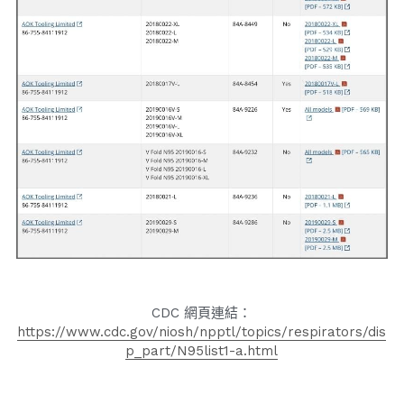
CDC 網頁連結：
https://www.cdc.gov/niosh/npptl/topics/respirators/dis
p_part/N95list1-a.html