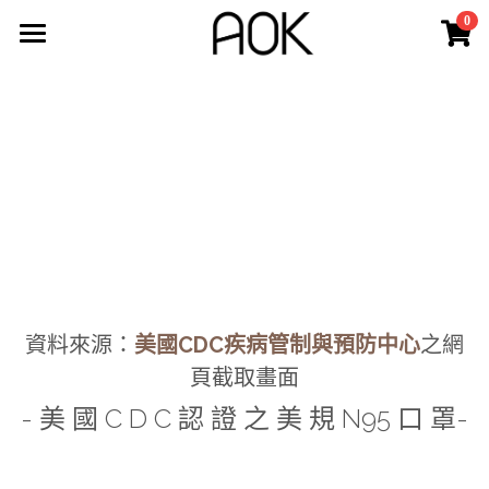
0
×
商品分類
最新消息
所有商品分類
認識AOK
新品上市
最新動態
3D立體口罩
公司沿革
關於AOK
AOK嬰幼兒手推車官網
3D立體醫用成人口罩
鄧白氏 - 企業認證
3D立體醫用兒童口罩
其他醫療器材
美國CDC 認證N95口罩
立體醫用N95口罩
購買商店
氧氣治療耗材
資料來源：
美國CDC疾病管制與預防中心
之網
頁截取畫面
SOFTSEAL立體N95口罩
防疫商品
登錄
/
註冊
- 美 國 C D C 認 證 之 美 規 N95 口 罩-
調節扣使用方式
搜索