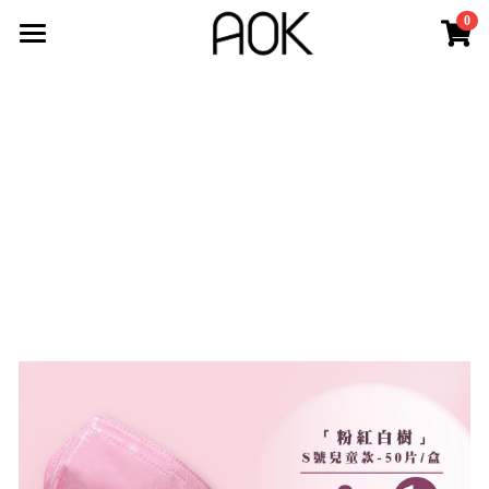
0
×
商品分類
最新消息
所有商品分類
認識AOK
新品上市
最新動態
3D立體口罩
公司沿革
關於AOK
AOK嬰幼兒手推車官網
3D立體醫用成人口罩
鄧白氏 - 企業認證
3D立體醫用兒童口罩
其他醫療器材
美國CDC 認證N95口罩
立體醫用N95口罩
購買商店
氧氣治療耗材
SOFTSEAL立體N95口罩
防疫商品
登錄
/
註冊
調節扣使用方式
搜索