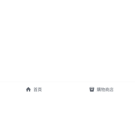
1
首頁
購物商店
秉誠醫療器材有限公司
電話 | 05-268-0842