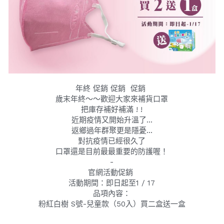
年終 促銷 促銷  促銷 
歲末年終～～歡迎大家來補貨口罩
把庫存補好補滿 ! !
近期疫情又開始升溫了...
返鄉過年群聚更是隱憂...
對抗疫情已經很久了
口罩還是目前最最重要的防護喔！
-
官網活動促銷 
活動期間：即日起至1 / 17
品項內容：
粉紅白樹 S號-兒童款（50入）買二盒送一盒