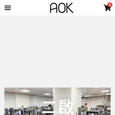
0
×
商品分類
最新消息
所有商品分類
認識AOK
新品上市
最新動態
3D立體口罩
公司沿革
關於AOK
AOK嬰幼兒手推車官網
3D立體醫用成人口罩
鄧白氏 - 企業認證
3D立體醫用兒童口罩
其他醫療器材
美國CDC 認證N95口罩
立體醫用N95口罩
購買商店
氧氣治療耗材
SOFTSEAL立體N95口罩
防疫商品
登錄
/
註冊
調節扣使用方式
搜索