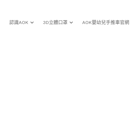
認識AOK
3D立體口罩
AOK嬰幼兒手推車官網