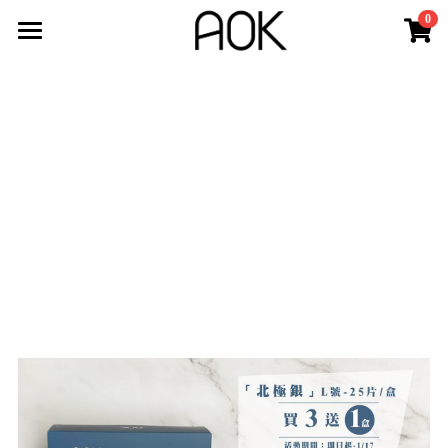
0
×
商品分類
最新消息
所有商品分類
認識AOK
新品上市
最新動態
3D立體口罩
公司沿革
關於AOK
AOK嬰幼兒手推車官網
3D立體醫用成人口罩
鄧白氏 - 企業認證
3D立體醫用兒童口罩
其他醫療器材
美國CDC 認證N95口罩
立體醫用N95口罩
購買商店
氧氣治療耗材
SOFTSEAL立體N95口罩
防疫商品
登錄
/
註冊
調節扣使用方式
搜索